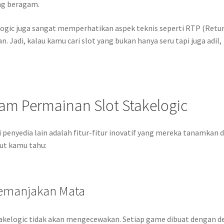
ng beragam.
ogic juga sangat memperhatikan aspek teknis seperti RTP (Retur
n. Jadi, kalau kamu cari slot yang bukan hanya seru tapi juga adil,
lam Permainan Slot Stakelogic
i penyedia lain adalah fitur-fitur inovatif yang mereka tanamkan d
ut kamu tahu:
Memanjakan Mata
takelogic tidak akan mengecewakan. Setiap game dibuat dengan de