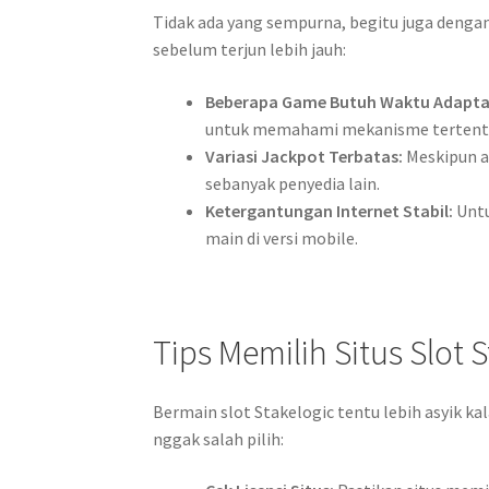
Tidak ada yang sempurna, begitu juga dengan
sebelum terjun lebih jauh:
Beberapa Game Butuh Waktu Adapta
untuk memahami mekanisme tertent
Variasi Jackpot Terbatas:
Meskipun a
sebanyak penyedia lain.
Ketergantungan Internet Stabil:
Untu
main di versi mobile.
Tips Memilih Situs Slot 
Bermain slot Stakelogic tentu lebih asyik kal
nggak salah pilih: