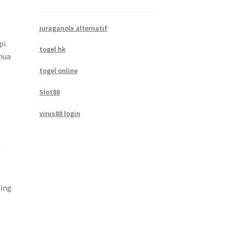
juraganolx alternatif
pi
togel hk
mua
togel online
Slot88
virus88 login
h
ding