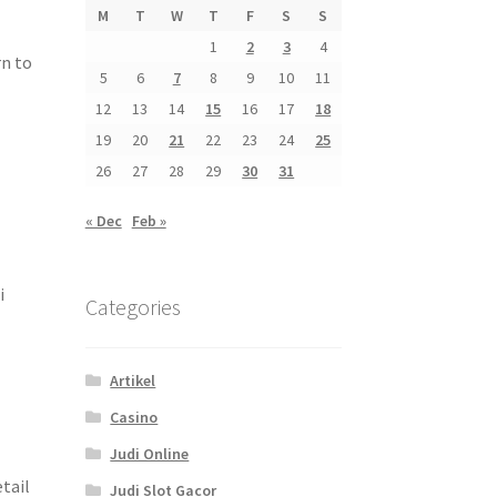
M
T
W
T
F
S
S
1
2
3
4
n to
5
6
7
8
9
10
11
12
13
14
15
16
17
18
19
20
21
22
23
24
25
26
27
28
29
30
31
« Dec
Feb »
i
Categories
Artikel
Casino
Judi Online
tail
Judi Slot Gacor