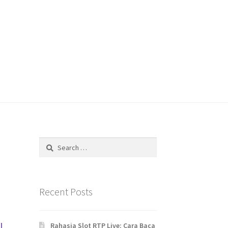
Search
for:
Recent Posts
u
Rahasia Slot RTP Live: Cara Baca