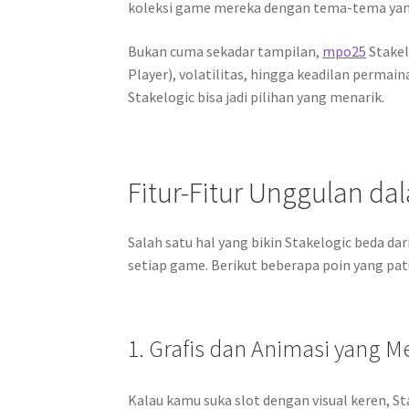
koleksi game mereka dengan tema-tema ya
Bukan cuma sekadar tampilan,
mpo25
Stakel
Player), volatilitas, hingga keadilan permaina
Stakelogic bisa jadi pilihan yang menarik.
Fitur-Fitur Unggulan da
Salah satu hal yang bikin Stakelogic beda dar
setiap game. Berikut beberapa poin yang pat
1. Grafis dan Animasi yang 
Kalau kamu suka slot dengan visual keren, S