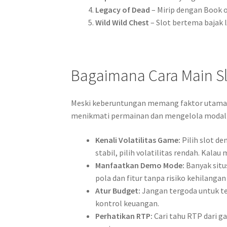
Legacy of Dead
– Mirip dengan Book o
Wild Wild Chest
– Slot bertema bajak 
Bagaimana Cara Main Slo
Meski keberuntungan memang faktor utama da
menikmati permainan dan mengelola modal 
Kenali Volatilitas Game:
Pilih slot de
stabil, pilih volatilitas rendah. Kalau
Manfaatkan Demo Mode:
Banyak situ
pola dan fitur tanpa risiko kehilangan 
Atur Budget:
Jangan tergoda untuk ter
kontrol keuangan.
Perhatikan RTP:
Cari tahu RTP dari 