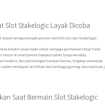
 Slot Stakelogic Layak Dicoba
ut alasan kenapa banyak pemain memilih slot dari Stakelogic:
nsep kreatif selalu hadir untuk menjaga permainan tetap fresh.
n lancar di smartphone maupun tablet tanpa kendala.
mpai modern, dari petualangan sampai fantasi, lengkap semuanya.
 sudah mendapat sertifikasi dari lembaga gaming internasional, j
ikan Saat Bermain Slot Stakelogic