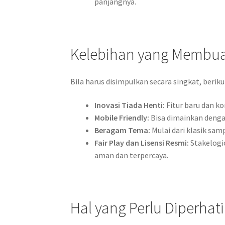
panjangnya.
Kelebihan yang Membuat
Bila harus disimpulkan secara singkat, berik
Inovasi Tiada Henti:
Fitur baru dan ko
Mobile Friendly:
Bisa dimainkan denga
Beragam Tema:
Mulai dari klasik sa
Fair Play dan Lisensi Resmi:
Stakelogic
aman dan terpercaya.
Hal yang Perlu Diperhat