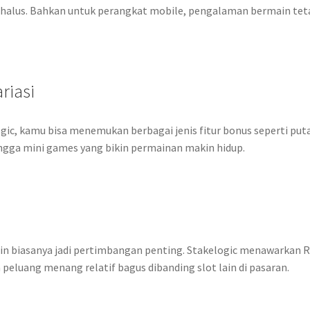
g halus. Bahkan untuk perangkat mobile, pengalaman bermain tet
riasi
ogic, kamu bisa menemukan berbagai jenis fitur bonus seperti put
 hingga mini games yang bikin permainan makin hidup.
n biasanya jadi pertimbangan penting. Stakelogic menawarkan 
a peluang menang relatif bagus dibanding slot lain di pasaran.