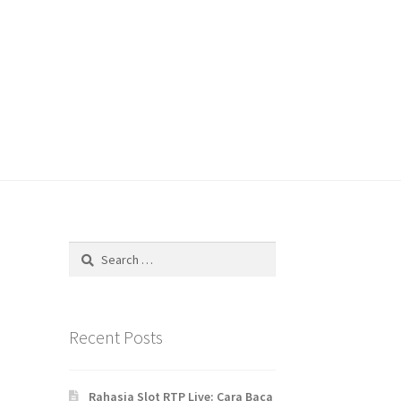
Search
for:
Recent Posts
Rahasia Slot RTP Live: Cara Baca