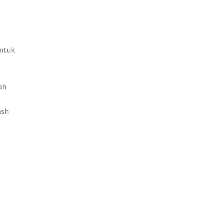
untuk
ah
ash