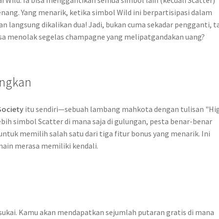
Wild. Ia bisa menggantikan semua simbol lain (kecuali Scatter)
g. Yang menarik, ketika simbol Wild ini berpartisipasi dalam
langsung dikalikan dua! Jadi, bukan cuma sekadar pengganti, t
 bisa menolak segelas champagne yang melipatgandakan uang?
ungkan
Society
itu sendiri—sebuah lambang mahkota dengan tulisan "Hi
ebih simbol Scatter di mana saja di gulungan, pesta benar-benar
ntuk memilih salah satu dari tiga fitur bonus yang menarik. Ini
in merasa memiliki kendali.
disukai. Kamu akan mendapatkan sejumlah putaran gratis di mana