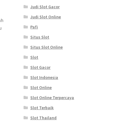
Judi Slot Gacor
Judi Slot Online
ah
Pafi
u
Situs Slot
Situs Slot Online
Slot
Slot Gacor
Slot Indonesia
Slot Online
Slot Online Terpercaya
Slot Terbaik
Slot Thailand