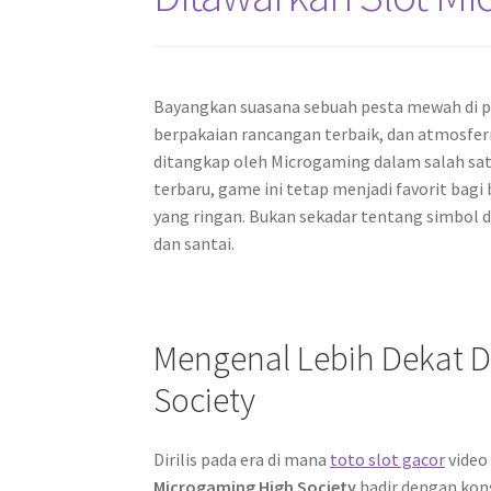
Bayangkan suasana sebuah pesta mewah di p
berpakaian rancangan terbaik, dan atmosfer
ditangkap oleh Microgaming dalam salah sat
terbaru, game ini tetap menjadi favorit b
yang ringan. Bukan sekadar tentang simbol
dan santai.
Mengenal Lebih Dekat 
Society
Dirilis pada era di mana
toto slot gacor
video
Microgaming High Society
hadir dengan kons