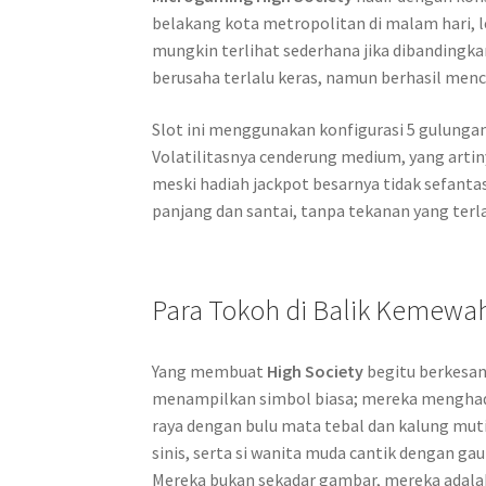
belakang kota metropolitan di malam hari, l
mungkin terlihat sederhana jika dibandingkan 
berusaha terlalu keras, namun berhasil men
Slot ini menggunakan konfigurasi 5 gulungan
Volatilitasnya cenderung medium, yang arti
meski hadiah jackpot besarnya tidak sefanta
panjang dan santai, tanpa tekanan yang terla
Para Tokoh di Balik Kemewah
Yang membuat
High Society
begitu berkesan
menampilkan simbol biasa; mereka menghadi
raya dengan bulu mata tebal dan kalung muti
sinis, serta si wanita muda cantik dengan ga
Mereka bukan sekadar gambar, mereka adalah