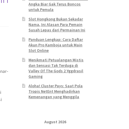
Angka Biar Gak Terus Boncos
untuk Pemula
Slot Hongkong Bukan Sekadar
Nama, Ini Alasan Para Pemain
Susah Lepas dari Permainan Ini
Panduan Lengkap: Cara Daftar
Akun Pro Kamboja untuk Main
Slot Online
Menikmati Petualangan Mistis
dan Sensasi Tak Terduga di
Valley Of The Gods 2 Yggdrasil
nar-
Gaming
Aloha! Cluster Pays: Saat Pola
Tropis NetEnt Menghadirkan
i
Kemenangan yang Menggila
i
August 2026