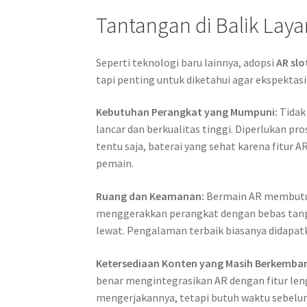
Tantangan di Balik Laya
Seperti teknologi baru lainnya, adopsi
AR slo
tapi penting untuk diketahui agar ekspektasi k
Kebutuhan Perangkat yang Mumpuni:
Tidak
lancar dan berkualitas tinggi. Diperlukan p
tentu saja, baterai yang sehat karena fitur A
pemain.
Ruang dan Keamanan:
Bermain AR membutuhk
menggerakkan perangkat dengan bebas tanp
lewat. Pengalaman terbaik biasanya didapat
Ketersediaan Konten yang Masih Berkemba
benar mengintegrasikan AR dengan fitur le
mengerjakannya, tetapi butuh waktu sebelum 