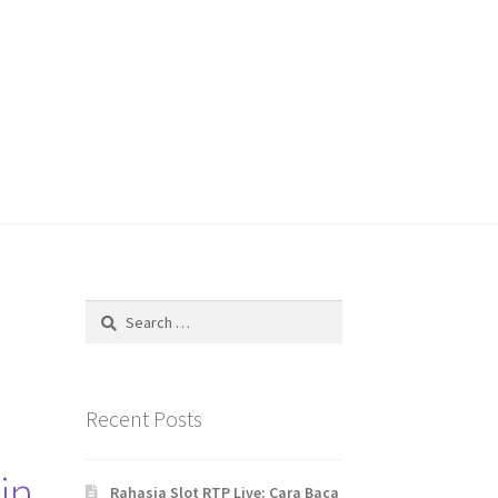
Search
for:
Recent Posts
in
Rahasia Slot RTP Live: Cara Baca