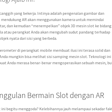
 canggih yang bekerja. Intinya adalah pengenalan gambar dan
yang mendukung AR akan menggunakan kamera untuk memindai
atar, dan kemudian “menempelkan” objek 3D mesin slot ke bidang
pala atau perangkat Anda akan mengubah sudut pandang terhadap
objek nyata dari sisi yang berbeda.
rometer di perangkat mobile membuat ilusi ini terasa solid dan
Anda mungkin bisa melihat sisi samping mesin slot. Teknologi ini
buat Anda merasa benar-benar mengoperasikan sebuah mesin, b
eunggulan Bermain Slot dengan AR
t
ini begitu menggoda? Kelebihannya jauh melampaui sekadar fak