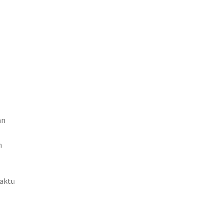
an
n
waktu