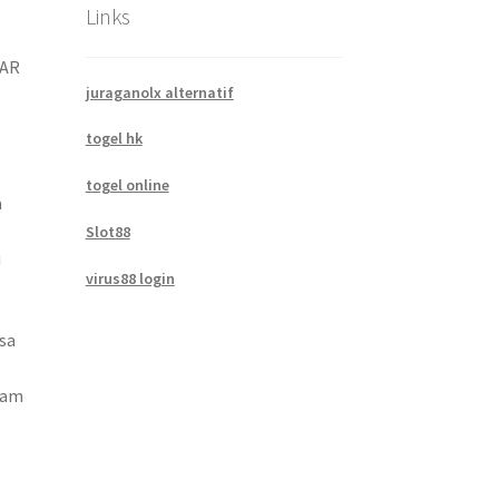
Links
 AR
juraganolx alternatif
togel hk
togel online
a
Slot88
i
virus88 login
sa
lam