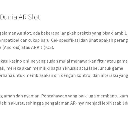
 Dunia AR Slot
engalaman
AR slot
, ada beberapa langkah praktis yang bisa diambil.
patibel dan cukup baru. Cek spesifikasi dan lihat apakah peran
(Android) atau ARKit (iOS).
ikasi kasino online yang sudah mulai menawarkan fitur atau game
ali, mereka akan memiliki bagian khusus atau label untuk game
erhana untuk membiasakan diri dengan kontrol dan interaksi yan
ang aman dan nyaman. Pencahayaan yang baik juga membantu kam
ebih akurat, sehingga pengalaman AR-nya menjadi lebih stabil d