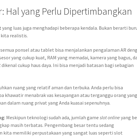
r: Hal yang Perlu Dipertimbangkan
t
yang luas juga menghadapi beberapa kendala. Bukan berarti bur
ita realistis.
 semua ponsel atau tablet bisa menjalankan pengalaman AR den
rosesor yang cukup kuat, RAM yang memadai, kamera yang bagus, d
R dikenal cukup haus daya. Ini bisa menjadi batasan bagi sebagian
an ruang yang relatif aman dan terbuka. Anda perlu bisa
a khawatir menabrak vas kesayangan atau terganggu orang yan
kan dalam ruang privat yang Anda kuasai sepenuhnya.
ng:
Meskipun teknologi sudah ada, jumlah game
slot online
yang be
ngkap masih terbatas. Pengembang besar tentu sedang
kita memiliki perpustakaan yang sangat luas seperti slot