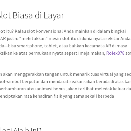
lot Biasa di Layar
lot
itu? Kalau slot konvensional Anda mainkan di dalam bingkai
AR justru “meletakkan” mesin slot itu di dunia nyata sekitar Anda
—bisa smartphone, tablet, atau bahkan kacamata AR di masa
sikan ke atas permukaan nyata seperti meja makan,
Rolex878
so
in akan menggerakkan tangan untuk menarik tuas virtual yang se
ol-simbol berputar dan mendarat seakan-akan berada di atas ka
erhamburan atau animasi bonus, akan terlihat meledak keluar da
enciptakan rasa kehadiran fisik yang sama sekali berbeda
gi Ajaib Ini?