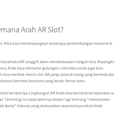
mana Arah AR Slot?
n. Kita bisa membayangkan beberapa perkembangan menarik di
ti kacamata AR canggih akan membebaskan tangan kita. Bayangk
ra, Anda bisa memutar gulungan. Interaksi sosial juga bisa
 bisa melihat mesin slot AR yang sama di ruang yang berbeda da
galaman bermain bersama yang benar-benar baru.
i level berikutnya. Lingkungan AR Anda bisa berubah berdasarkan 
ar. Teknologi ini pada akhirnya bukan lagi tentang “memainkan
h dunia” hiburan yang disesuaikan sepenuhnya untuk Anda.