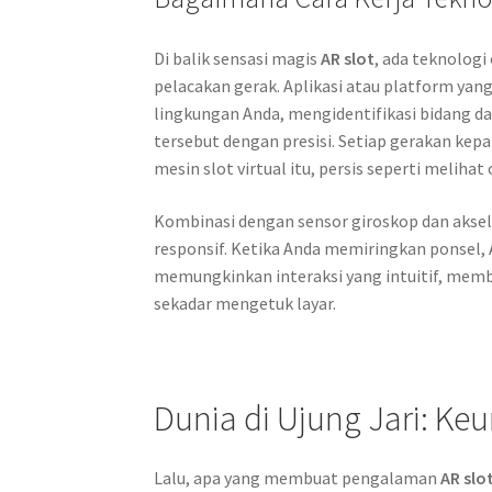
Di balik sensasi magis
AR slot
, ada teknologi
pelacakan gerak. Aplikasi atau platform 
lingkungan Anda, mengidentifikasi bidang d
tersebut dengan presisi. Setiap gerakan ke
mesin slot virtual itu, persis seperti melihat 
Kombinasi dengan sensor giroskop dan aksele
responsif. Ketika Anda memiringkan ponsel, 
memungkinkan interaksi yang intuitif, mem
sekadar mengetuk layar.
Dunia di Ujung Jari: K
Lalu, apa yang membuat pengalaman
AR slo