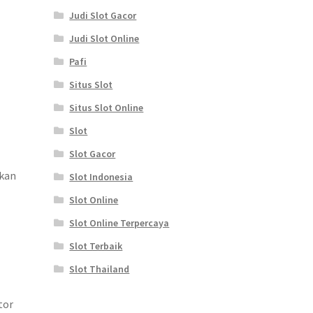
Judi Slot Gacor
Judi Slot Online
Pafi
Situs Slot
Situs Slot Online
Slot
Slot Gacor
ukan
Slot Indonesia
Slot Online
Slot Online Terpercaya
Slot Terbaik
Slot Thailand
tor