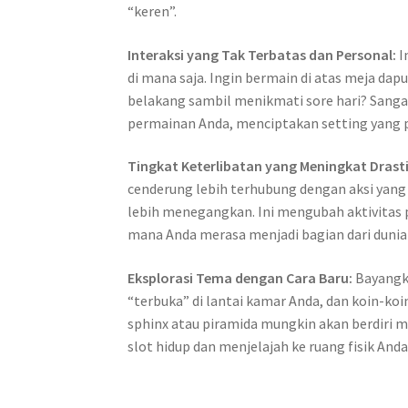
“keren”.
Interaksi yang Tak Terbatas dan Personal:
I
di mana saja. Ingin bermain di atas meja da
belakang sambil menikmati sore hari? Sang
permainan Anda, menciptakan setting yang p
Tingkat Keterlibatan yang Meningkat Drasti
cenderung lebih terhubung dengan aksi yang te
lebih menegangkan. Ini mengubah aktivitas 
mana Anda merasa menjadi bagian dari dunia
Eksplorasi Tema dengan Cara Baru:
Bayangka
“terbuka” di lantai kamar Anda, dan koin-koi
sphinx atau piramida mungkin akan berdiri 
slot hidup dan menjelajah ke ruang fisik And