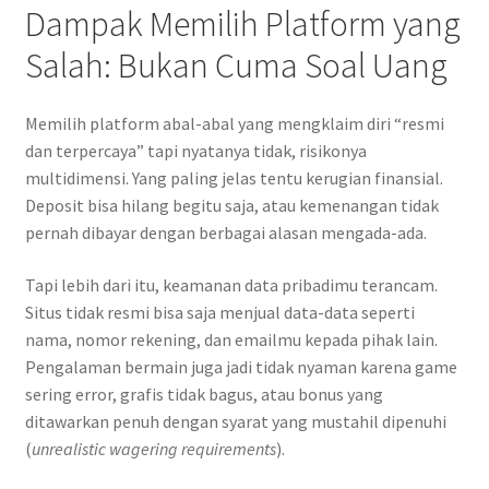
Dampak Memilih Platform yang
Salah: Bukan Cuma Soal Uang
Memilih platform abal-abal yang mengklaim diri “resmi
dan terpercaya” tapi nyatanya tidak, risikonya
multidimensi. Yang paling jelas tentu kerugian finansial.
Deposit bisa hilang begitu saja, atau kemenangan tidak
pernah dibayar dengan berbagai alasan mengada-ada.
Tapi lebih dari itu, keamanan data pribadimu terancam.
Situs tidak resmi bisa saja menjual data-data seperti
nama, nomor rekening, dan emailmu kepada pihak lain.
Pengalaman bermain juga jadi tidak nyaman karena game
sering error, grafis tidak bagus, atau bonus yang
ditawarkan penuh dengan syarat yang mustahil dipenuhi
(
unrealistic wagering requirements
).