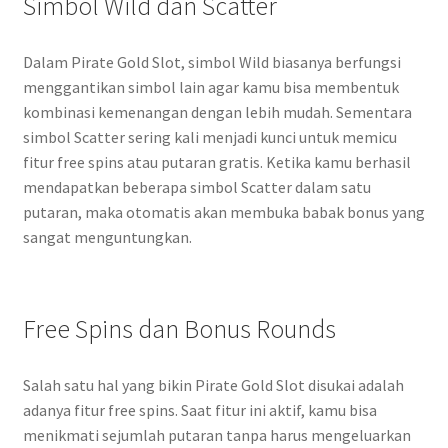
Simbol Wild dan Scatter
Dalam Pirate Gold Slot, simbol Wild biasanya berfungsi
menggantikan simbol lain agar kamu bisa membentuk
kombinasi kemenangan dengan lebih mudah. Sementara
simbol Scatter sering kali menjadi kunci untuk memicu
fitur free spins atau putaran gratis. Ketika kamu berhasil
mendapatkan beberapa simbol Scatter dalam satu
putaran, maka otomatis akan membuka babak bonus yang
sangat menguntungkan.
Free Spins dan Bonus Rounds
Salah satu hal yang bikin Pirate Gold Slot disukai adalah
adanya fitur free spins. Saat fitur ini aktif, kamu bisa
menikmati sejumlah putaran tanpa harus mengeluarkan