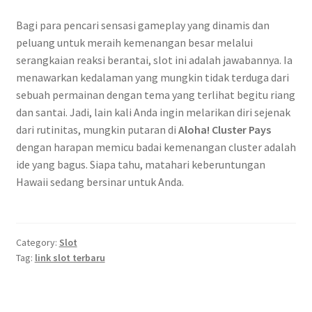
Bagi para pencari sensasi gameplay yang dinamis dan
peluang untuk meraih kemenangan besar melalui
serangkaian reaksi berantai, slot ini adalah jawabannya. Ia
menawarkan kedalaman yang mungkin tidak terduga dari
sebuah permainan dengan tema yang terlihat begitu riang
dan santai. Jadi, lain kali Anda ingin melarikan diri sejenak
dari rutinitas, mungkin putaran di
Aloha! Cluster Pays
dengan harapan memicu badai kemenangan cluster adalah
ide yang bagus. Siapa tahu, matahari keberuntungan
Hawaii sedang bersinar untuk Anda.
Category:
Slot
Tag:
link slot terbaru