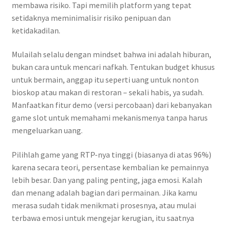
membawa risiko. Tapi memilih platform yang tepat
setidaknya meminimalisir risiko penipuan dan
ketidakadilan.
Mulailah selalu dengan mindset bahwa ini adalah hiburan,
bukan cara untuk mencari nafkah. Tentukan budget khusus
untuk bermain, anggap itu seperti uang untuk nonton
bioskop atau makan di restoran – sekali habis, ya sudah.
Manfaatkan fitur demo (versi percobaan) dari kebanyakan
game slot untuk memahami mekanismenya tanpa harus
mengeluarkan uang.
Pilihlah game yang RTP-nya tinggi (biasanya di atas 96%)
karena secara teori, persentase kembalian ke pemainnya
lebih besar. Dan yang paling penting, jaga emosi. Kalah
dan menang adalah bagian dari permainan. Jika kamu
merasa sudah tidak menikmati prosesnya, atau mulai
terbawa emosi untuk mengejar kerugian, itu saatnya