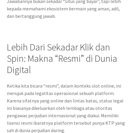
Jawabannya bukan sekadar “situs yang bayar”, tapi lebih
kepada memahami ekosistem bermain yang aman, adil,
dan bertanggung jawab.
Lebih Dari Sekadar Klik dan
Spin: Makna “Resmi” di Dunia
Digital
Ketika kita bicara “resmi”, dalam konteks slot online, ini
merujuk pada legalitas operasional sebuah platform.
Karena sifatnya yang online dan lintas batas, status legal
ini biasanya dikeluarkan oleh lembaga atau otoritas
pengawas perjudian internasional yang diakui. Memiliki
lisensi resmi ibaratnya platform tersebut punya KTP yang
sah di dunia perjudian daring.