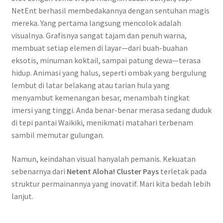
NetEnt berhasil membedakannya dengan sentuhan magis
mereka. Yang pertama langsung mencolok adalah
visualnya. Grafisnya sangat tajam dan penuh warna,
membuat setiap elemen di layar—dari buah-buahan
eksotis, minuman koktail, sampai patung dewa—terasa
hidup. Animasi yang halus, seperti ombak yang bergulung
lembut di latar belakang atau tarian hula yang
menyambut kemenangan besar, menambah tingkat
imersi yang tinggi. Anda benar-benar merasa sedang duduk
di tepi pantai Waikiki, menikmati matahari terbenam
sambil memutar gulungan.
Namun, keindahan visual hanyalah pemanis. Kekuatan
sebenarnya dari
Netent Aloha! Cluster Pays
terletak pada
struktur permainannya yang inovatif. Mari kita bedah lebih
lanjut.