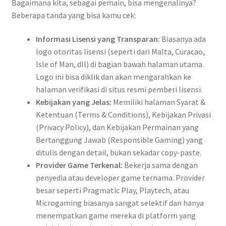
Bagaimana kita, sebagai pemain, bisa mengenalinya?
Beberapa tanda yang bisa kamu cek:
Informasi Lisensi yang Transparan:
Biasanya ada
logo otoritas lisensi (seperti dari Malta, Curacao,
Isle of Man, dll) di bagian bawah halaman utama.
Logo ini bisa diklik dan akan mengarahkan ke
halaman verifikasi di situs resmi pemberi lisensi.
Kebijakan yang Jelas:
Memiliki halaman Syarat &
Ketentuan (Terms & Conditions), Kebijakan Privasi
(Privacy Policy), dan Kebijakan Permainan yang
Bertanggung Jawab (Responsible Gaming) yang
ditulis dengan detail, bukan sekadar copy-paste.
Provider Game Terkenal:
Bekerja sama dengan
penyedia atau developer game ternama. Provider
besar seperti Pragmatic Play, Playtech, atau
Microgaming biasanya sangat selektif dan hanya
menempatkan game mereka di platform yang