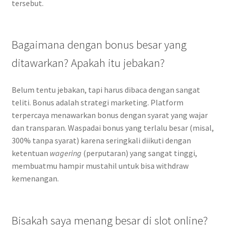
tersebut.
Bagaimana dengan bonus besar yang
ditawarkan? Apakah itu jebakan?
Belum tentu jebakan, tapi harus dibaca dengan sangat
teliti. Bonus adalah strategi marketing. Platform
terpercaya menawarkan bonus dengan syarat yang wajar
dan transparan. Waspadai bonus yang terlalu besar (misal,
300% tanpa syarat) karena seringkali diikuti dengan
ketentuan
wagering
(perputaran) yang sangat tinggi,
membuatmu hampir mustahil untuk bisa withdraw
kemenangan.
Bisakah saya menang besar di slot online?