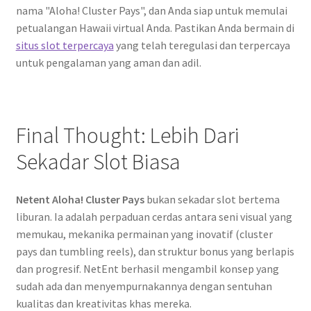
nama "Aloha! Cluster Pays", dan Anda siap untuk memulai
petualangan Hawaii virtual Anda. Pastikan Anda bermain di
situs slot terpercaya
yang telah teregulasi dan terpercaya
untuk pengalaman yang aman dan adil.
Final Thought: Lebih Dari
Sekadar Slot Biasa
Netent Aloha! Cluster Pays
bukan sekadar slot bertema
liburan. Ia adalah perpaduan cerdas antara seni visual yang
memukau, mekanika permainan yang inovatif (cluster
pays dan tumbling reels), dan struktur bonus yang berlapis
dan progresif. NetEnt berhasil mengambil konsep yang
sudah ada dan menyempurnakannya dengan sentuhan
kualitas dan kreativitas khas mereka.