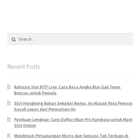
Search
for:
Recent Posts
Rahasia Slot RTP Live: Cara Baca Angka Biar Gak Terus
Boncos untuk Pemula
Slot Hongkong Bukan Sekadar Nama, Ini Alasan Para Pemain
Susah Lepas dari Permainan Ini
Panduan Lengkap: Cara Daftar Akun Pro Kamboja untuk Main
Slot Online
Menikmati Petualangan Mistis dan Sensasi Tak Terduga di