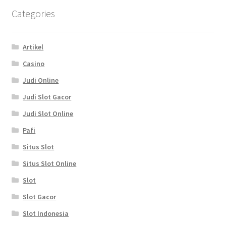
Categories
Artikel
Casino
Judi Online
Judi Slot Gacor
Judi Slot Online
Pafi
Situs Slot
Situs Slot Online
Slot
Slot Gacor
Slot Indonesia