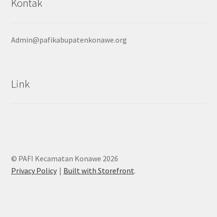
Kontak
Admin@pafikabupatenkonawe.org
Link
© PAFI Kecamatan Konawe 2026
Privacy Policy
Built with Storefront
.