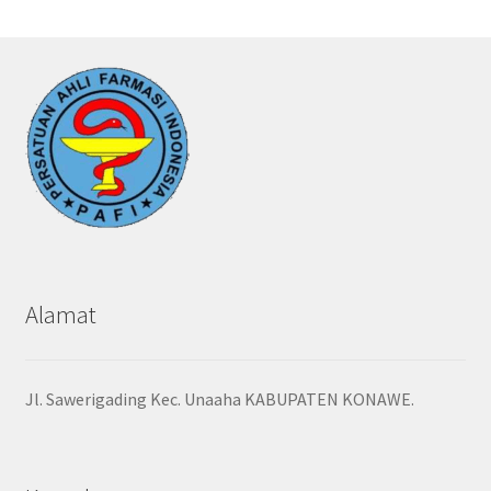
Alamat
Jl. Sawerigading Kec. Unaaha KABUPATEN KONAWE.