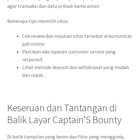
agar transaksi dan data pribadi kamu aman.
Beberapa tips memilih situs:
Cek review dan reputasi situs tersebut di komunitas
judi online.
Pastikan ada layanan customer service yang
responsif.
Lihat metode deposit dan withdrawal yang mudah
dan cepat.
Keseruan dan Tantangan di
Balik Layar Captain’S Bounty
Di balik tampilan yang keren dan fitur yang menggoda,