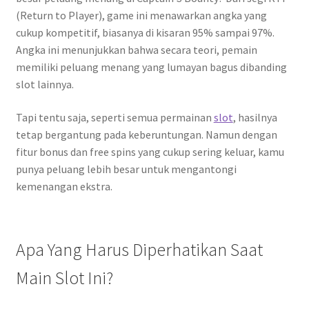
(Return to Player), game ini menawarkan angka yang
cukup kompetitif, biasanya di kisaran 95% sampai 97%.
Angka ini menunjukkan bahwa secara teori, pemain
memiliki peluang menang yang lumayan bagus dibanding
slot lainnya.
Tapi tentu saja, seperti semua permainan
slot
, hasilnya
tetap bergantung pada keberuntungan. Namun dengan
fitur bonus dan free spins yang cukup sering keluar, kamu
punya peluang lebih besar untuk mengantongi
kemenangan ekstra.
Apa Yang Harus Diperhatikan Saat
Main Slot Ini?