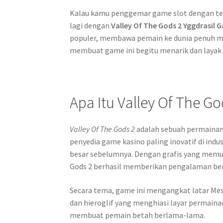
Kalau kamu penggemar game slot dengan te
lagi dengan
Valley Of The Gods 2 Yggdrasil 
populer, membawa pemain ke dunia penuh mis
membuat game ini begitu menarik dan layak d
Apa Itu Valley Of The Go
Valley Of The Gods 2
adalah sebuah permainan 
penyedia game kasino paling inovatif di indu
besar sebelumnya. Dengan grafis yang memukau
Gods 2 berhasil memberikan pengalaman berm
Secara tema, game ini mengangkat latar Mes
dan hieroglif yang menghiasi layar permaina
membuat pemain betah berlama-lama.