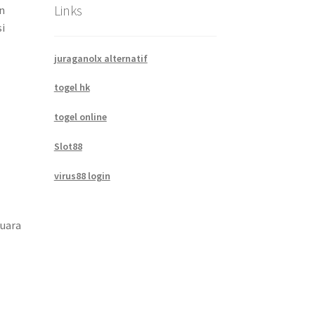
Links
n
i
juraganolx alternatif
togel hk
togel online
Slot88
virus88 login
suara