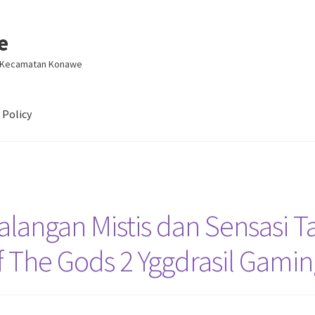
e
a Kecamatan Konawe
 Policy
ami
langan Mistis dan Sensasi T
f The Gods 2 Yggdrasil Gamin