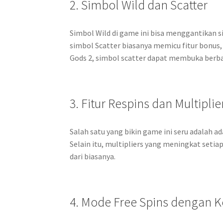
2. Simbol Wild dan Scatter
Simbol Wild di game ini bisa menggantikan
simbol Scatter biasanya memicu fitur bonus, 
Gods 2, simbol scatter dapat membuka ber
3. Fitur Respins dan Multiplie
Salah satu yang bikin game ini seru adalah 
Selain itu, multipliers yang meningkat setia
dari biasanya.
4. Mode Free Spins dengan 