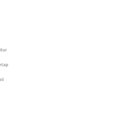
itur
etap
il