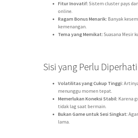
Fitur Inovatif:
Sistem cluster pays da
online.
Ragam Bonus Menarik:
Banyak kesemp
kemenangan.
Tema yang Memikat:
Suasana Mesir k
Sisi yang Perlu Diperhat
Volatilitas yang Cukup Tinggi:
Artiny
menunggu momen tepat.
Memerlukan Koneksi Stabil:
Karena gr
tidak lag saat bermain.
Bukan Game untuk Sesi Singkat:
Agar
lama.