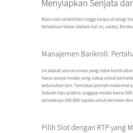
Menyiapkan Senjata dan
Main slot volatilitas tinggi tanpa strategi it
kehabisan bekal (dalam hal ini, saldo). Beri
Manajemen Bankroll: Perta
Ini adalah aturan emas yang tidak boleh dil
harus punya modal yang cukup untuk bertah
kebutuhan lain. Tentukan jumlah maksimal ya
Sebuah tips praktis: anggap modal kamu 500 ka
setidaknya 100,000 rupiah untuk bermain de
Pilih Slot dengan RTP yang