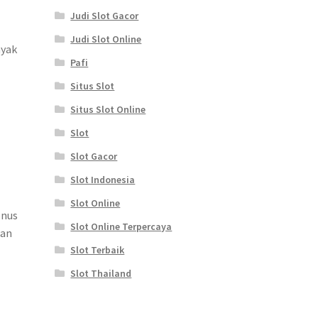
Judi Slot Gacor
Judi Slot Online
nyak
Pafi
Situs Slot
Situs Slot Online
Slot
Slot Gacor
Slot Indonesia
Slot Online
onus
Slot Online Terpercaya
nan
Slot Terbaik
Slot Thailand