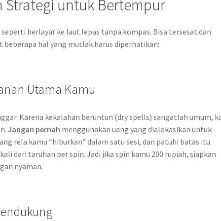
 Strategi untuk Bertempur
u seperti berlayar ke laut lepas tanpa kompas. Bisa tersesat dan
kut beberapa hal yang mutlak harus diperhatikan:
hanan Utama Kamu
anggar. Karena kekalahan beruntun (dry spells) sangatlah umum, 
an.
Jangan pernah
menggunakan uang yang dialokasikan untuk
ng rela kamu “hiburkan” dalam satu sesi, dan patuhi batas itu.
li dari taruhan per spin. Jadi jika spin kamu 200 rupiah, siapkan
ngan nyaman.
 Mendukung