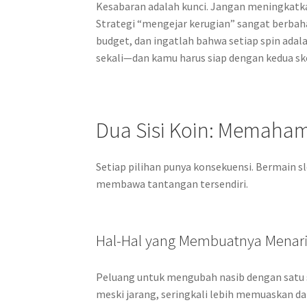
Kesabaran adalah kunci. Jangan meningkatka
Strategi “mengejar kerugian” sangat berbahay
budget, dan ingatlah bahwa setiap spin adal
sekali—dan kamu harus siap dengan kedua ske
Dua Sisi Koin: Memaha
Setiap pilihan punya konsekuensi. Bermain s
membawa tantangan tersendiri.
Hal-Hal yang Membuatnya Menar
Peluang untuk mengubah nasib dengan satu s
meski jarang, seringkali lebih memuaskan da