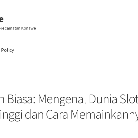
e
a Kecamatan Konawe
 Policy
ami
 Biasa: Mengenal Dunia Slo
 Tinggi dan Cara Memainkann