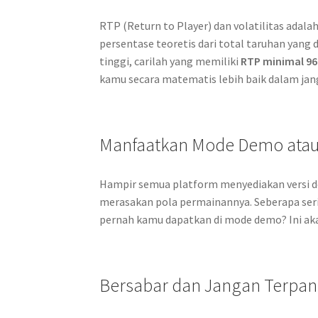
RTP (Return to Player) dan volatilitas adala
persentase teoretis dari total taruhan yang 
tinggi, carilah yang memiliki
RTP minimal 9
kamu secara matematis lebih baik dalam jan
Manfaatkan Mode Demo atau 
Hampir semua platform menyediakan versi d
merasakan pola permainannya. Seberapa ser
pernah kamu dapatkan di mode demo? Ini a
Bersabar dan Jangan Terpan