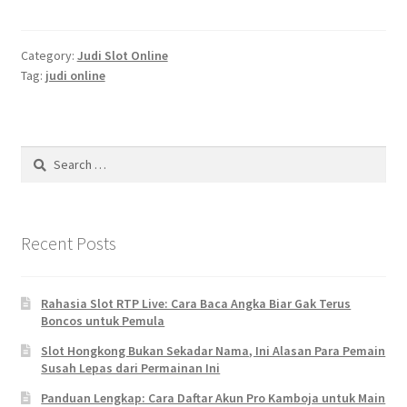
Category:
Judi Slot Online
Tag:
judi online
Search
for:
Recent Posts
Rahasia Slot RTP Live: Cara Baca Angka Biar Gak Terus
Boncos untuk Pemula
Slot Hongkong Bukan Sekadar Nama, Ini Alasan Para Pemain
Susah Lepas dari Permainan Ini
Panduan Lengkap: Cara Daftar Akun Pro Kamboja untuk Main