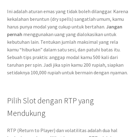
Ini adalah aturan emas yang tidak boleh dilanggar. Karena
kekalahan beruntun (dry spells) sangatlah umum, kamu
harus punya modal yang cukup untuk bertahan.
Jangan
pernah
menggunakan uang yang dialokasikan untuk
kebutuhan lain. Tentukan jumlah maksimal yang rela
kamu “hiburkan” dalam satu sesi, dan patuhi batas itu.
Sebuah tips praktis: anggap modal kamu 500 kali dari
taruhan per spin. Jadi jika spin kamu 200 rupiah, siapkan
setidaknya 100,000 rupiah untuk bermain dengan nyaman.
Pilih Slot dengan RTP yang
Mendukung
RTP (Return to Player) dan volatilitas adalah dua hal