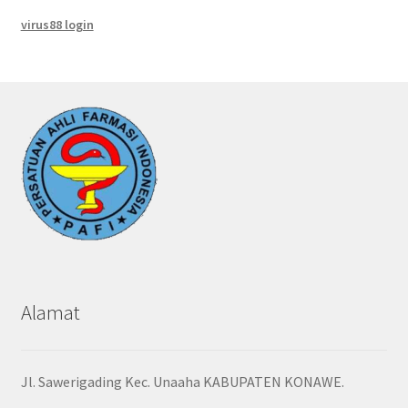
virus88 login
Alamat
Jl. Sawerigading Kec. Unaaha KABUPATEN KONAWE.