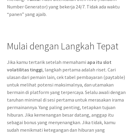
Number Generator) yang bekerja 24/7. Tidak ada waktu
“panen” yang ajaib.
Mulai dengan Langkah Tepat
Jika kamu tertarik setelah memahami
apa itu slot
volatilitas tinggi
, langkah pertama adalah riset. Cari
ulasan dari pemain lain, cek tabel pembayaran (paytable)
untuk melihat potensi maksimalnya, dan utamakan
bermain di platform yang terpercaya. Selalu awali dengan
taruhan minimal di sesi pertama untuk merasakan irama
permainannya. Yang paling penting, tetapkan tujuan
hiburan. Jika kemenangan besar datang, anggap itu
sebagai bonus yang menyenangkan. Jika tidak, kamu
sudah menikmati ketegangan dan hiburan yang