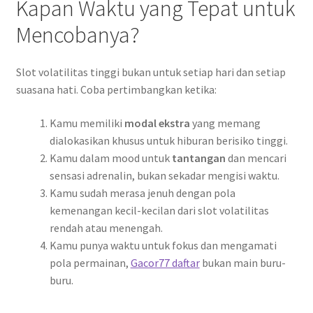
Kapan Waktu yang Tepat untuk
Mencobanya?
Slot volatilitas tinggi bukan untuk setiap hari dan setiap
suasana hati. Coba pertimbangkan ketika:
Kamu memiliki
modal ekstra
yang memang
dialokasikan khusus untuk hiburan berisiko tinggi.
Kamu dalam mood untuk
tantangan
dan mencari
sensasi adrenalin, bukan sekadar mengisi waktu.
Kamu sudah merasa jenuh dengan pola
kemenangan kecil-kecilan dari slot volatilitas
rendah atau menengah.
Kamu punya waktu untuk fokus dan mengamati
pola permainan,
Gacor77 daftar
bukan main buru-
buru.