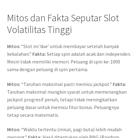
Mitos dan Fakta Seputar Slot
Volatilitas Tinggi
Mitos:
“Slot ini ‘due’ untuk membayar setelah banyak
kekalahan.”
Fakta:
Setiap spin adalah acak dan independen.
Mesin tidak memiliki memori. Peluang di spin ke-1000
sama dengan peluang di spin pertama.
Mitos:
“Taruhan maksimal pasti memicu jackpot.”
Fakta:
Taruhan maksimal mungkin syarat untuk memenangkan
jackpot progresif penuh, tetapi tidak meningkatkan
peluang dasar untuk memicu fitur bonus. Peluangnya
tetap secara matematis.
Mitos:
“Waktu tertentu (misal, pagi buta) lebih mudah
menang.”
Fakta:
Hasil ditentukan oleh RNG (Random