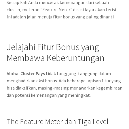
Setiap kali Anda mencetak kemenangan dari sebuah
cluster, meteran "Feature Meter" di sisi layar akan terisi.
Ini adalah jalan menuju fitur bonus yang paling dinanti.
Jelajahi Fitur Bonus yang
Membawa Keberuntungan
Aloha! Cluster Pays
tidak tanggung-tanggung dalam
menghadirkan aksi bonus. Ada beberapa lapisan fitur yang
bisa diaktifkan, masing-masing menawarkan kegembiraan
dan potensi kemenangan yang meningkat.
The Feature Meter dan Tiga Level