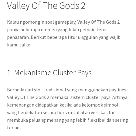
Valley Of The Gods 2
Kalau ngomongin soal gameplay, Valley Of The Gods 2
punya beberapa elemen yang bikin pemain terus
penasaran. Berikut beberapa fitur unggulan yang wajib
kamu tahu:
1. Mekanisme Cluster Pays
Berbeda dari slot tradisional yang menggunakan paylines,
Valley Of The Gods 2 memakai sistem cluster pays. Artinya,
kemenangan didapatkan ketika ada kelompok simbol
yang berdekatan secara horizontal atau vertikal. Ini
membuka peluang menang yang lebih fleksibel dan sering
terjadi.