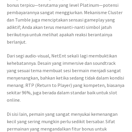
bonus terpicu—terutama yang level Platinum—potensi
pembayarannya sangat menggiurkan. Mekanisme Cluster
dan Tumble juga menciptakan sensasi gameplay yang
adiktif; Anda akan terus menanti-nanti simbol jatuh
berikutnya untuk melihat apakah reaksi berantainya
berlanjut.
Dari segi audio-visual, NetEnt sekali lagi membuktikan
kehebatannya. Desain yang immersive dan soundtrack
yang sesuai tema membuat sesi bermain menjadi sangat
menyenangkan, bahkan ketika sedang tidak dalam kondisi
menang. RTP (Return to Player) yang kompeten, biasanya
sekitar 96%, juga berada dalam standar baik untuk slot
online.
Di sisi lain, pemain yang sangat menyukai kemenangan
kecil yang sering mungkin perlu sedikit bersabar. Sifat
permainan yang mengandalkan fitur bonus untuk