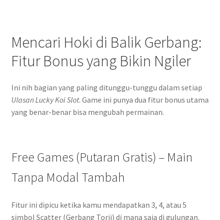
Mencari Hoki di Balik Gerbang:
Fitur Bonus yang Bikin Ngiler
Ini nih bagian yang paling ditunggu-tunggu dalam setiap
Ulasan Lucky Koi Slot
. Game ini punya dua fitur bonus utama
yang benar-benar bisa mengubah permainan.
Free Games (Putaran Gratis) – Main
Tanpa Modal Tambah
Fitur ini dipicu ketika kamu mendapatkan 3, 4, atau 5
simbol Scatter (Gerbang Torii) di mana saja di gulungan.