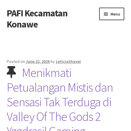
PAFI Kecamatan
Skip
Skip
Menu
to
to
Konawe
navigation
content
Home
Hubungi Kami
Posted on
June 22, 2026
by
LeticiaShaver
Menikmati
Privacy Policy
Petualangan Mistis dan
Tentang Kami
Sensasi Tak Terduga di
Valley Of The Gods 2
Yggdrasil Gaming