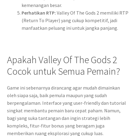
kemenangan besar.
Perhatikan RTP:
Valley Of The Gods 2 memiliki RTP
(Return To Player) yang cukup kompetitif, jadi
manfaatkan peluang ini untuk jangka panjang.
Apakah Valley Of The Gods 2
Cocok untuk Semua Pemain?
Game ini sebenarnya dirancang agar mudah dimainkan
oleh siapa saja, baik pemula maupun yang sudah
berpengalaman. Interface yang user-friendly dan tutorial
singkat membantu pemain baru cepat paham. Namun,
bagi yang suka tantangan dan ingin strategi lebih
kompleks, fitur-fitur bonus yang beragam juga
memberikan ruang eksplorasi yang cukup luas.