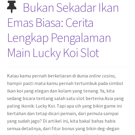
Bukan Sekadar Ikan
Emas Biasa: Cerita
Lengkap Pengalaman
Main Lucky Koi Slot
Kalau kamu pernah berkeliaran di dunia
online casino
,
hampir pasti mata kamu pernah tertumbuk pada simbol
ikan koi yang elegan dan kolam yang tenang. Ya, kita
sedang bicara tentang salah satu slot bertema Asia yang
paling ikonik: Lucky Koi. Tapi apa sih yang bikin game ini
bertahan dan tetap dicari pemain, dari pemula sampai
yang sudah jago? Di artikel ini, kita bakal bahas habis
semua detailnya, dari fitur bonus yang bikin deg-degan