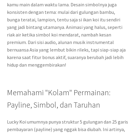
kamu main dalam waktu lama. Desain simbolnya juga
konsisten dengan tema: mulai dari gulungan bambu,
bunga teratai, lampion, tentu saja si ikan koi itu sendiri
yang jadi bintang utamanya. Animasi yang halus, seperti
riak air ketika simbol koi mendarat, nambah kesan
premium. Dari sisi audio, alunan musik instrumental
bernuansa Asia yang lembut bikin rileks, tapi siap-siap aja
karena saat fitur bonus aktif, suaranya berubah jadi lebih
hidup dan menggembirakan!
Memahami "Kolam" Permainan:
Payline, Simbol, dan Taruhan
Lucky Koi umumnya punya struktur 5 gulungan dan 25 garis
pembayaran (payline) yang nggak bisa diubah. Ini artinya,