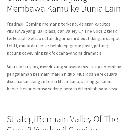
Membawa Kamu ke Dunia Lain
Yggdrasil Gaming memang terkenal dengan kualitas
visualnya yang luar biasa, dan Valley Of The Gods 2 tidak
terkecuali. Setiap detail di game ini dibuat dengan sangat
teliti, mulai dari latar belakang gurun pasir, patung-
patung dewa, hingga efek cahaya yang dramatis.
Suara latar yang mendukung suasana mistis juga membuat
pengalaman bermain makin hidup. Musik dan efek suara
disesuaikan dengan tema Mesir kuno, sehingga kamu
benar-benar merasa sedang berada di lembah para dewa.
Strategi Bermain Valley Of The