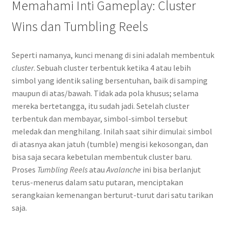
Memahami Inti Gameplay: Cluster
Wins dan Tumbling Reels
Seperti namanya, kunci menang di sini adalah membentuk
cluster
. Sebuah cluster terbentuk ketika 4 atau lebih
simbol yang identik saling bersentuhan, baik di samping
maupun di atas/bawah. Tidak ada pola khusus; selama
mereka bertetangga, itu sudah jadi. Setelah cluster
terbentuk dan membayar, simbol-simbol tersebut
meledak dan menghilang. Inilah saat sihir dimulai: simbol
di atasnya akan jatuh (tumble) mengisi kekosongan, dan
bisa saja secara kebetulan membentuk cluster baru.
Proses
Tumbling Reels
atau
Avalanche
ini bisa berlanjut
terus-menerus dalam satu putaran, menciptakan
serangkaian kemenangan berturut-turut dari satu tarikan
saja.