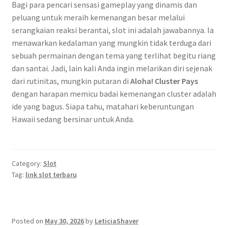
Bagi para pencari sensasi gameplay yang dinamis dan
peluang untuk meraih kemenangan besar melalui
serangkaian reaksi berantai, slot ini adalah jawabannya. Ia
menawarkan kedalaman yang mungkin tidak terduga dari
sebuah permainan dengan tema yang terlihat begitu riang
dan santai. Jadi, lain kali Anda ingin melarikan diri sejenak
dari rutinitas, mungkin putaran di
Aloha! Cluster Pays
dengan harapan memicu badai kemenangan cluster adalah
ide yang bagus. Siapa tahu, matahari keberuntungan
Hawaii sedang bersinar untuk Anda.
Category:
Slot
Tag:
link slot terbaru
Posted on
May 30, 2026
by
LeticiaShaver